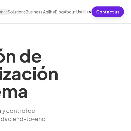
on
Solutions
Business Agility
Blog
About Us
Contact us
ES
·
EN
ón de
ización
tema
 y control de
lidad end-to-end