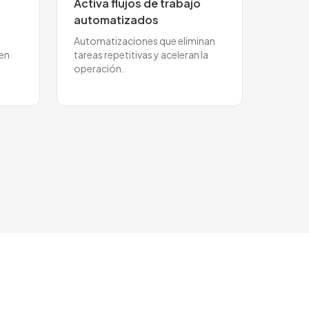
Activa flujos de trabajo
automatizados
Automatizaciones que eliminan
 en
tareas repetitivas y aceleran la
operación.