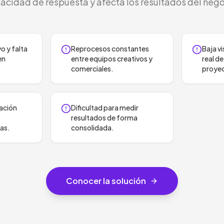
acidad de respuesta y afecta los resultados del nego
o y falta
Reprocesos constantes
Baja vi
en
entre equipos creativos y
real d
comerciales.
proye
ación
Dificultad para medir
resultados de forma
tas.
consolidada.
Conocer la solución