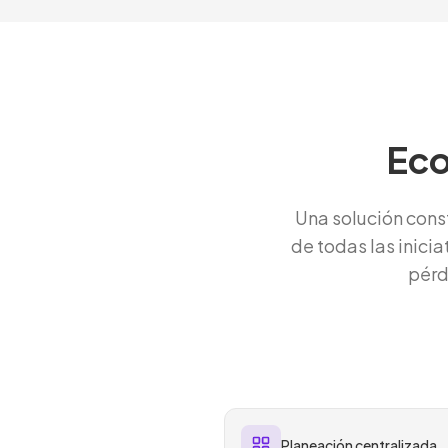
Eco
Una solución cons
de todas las inici
pérd
Planeación centralizada