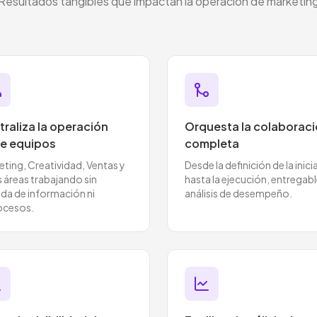
Resultados tangibles que impactan la operación de marketin
raliza la operación
Orquesta la colaborac
re equipos
completa
ting, Creatividad, Ventas y
Desde la definición de la inici
 áreas trabajando sin
hasta la ejecución, entregabl
ida de información ni
análisis de desempeño.
ocesos.