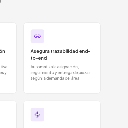
g
ión
Asegura trazabilidad end-
to-end
ativa
Automatiza la asignación,
es y
seguimiento y entrega de piezas
según la demanda del área.