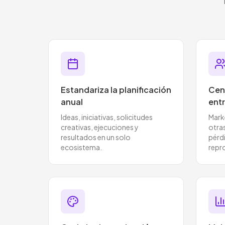
Estandariza la planificación
Cent
anual
ent
Ideas, iniciativas, solicitudes
Marke
creativas, ejecuciones y
otras
resultados en un solo
pérd
ecosistema.
repr