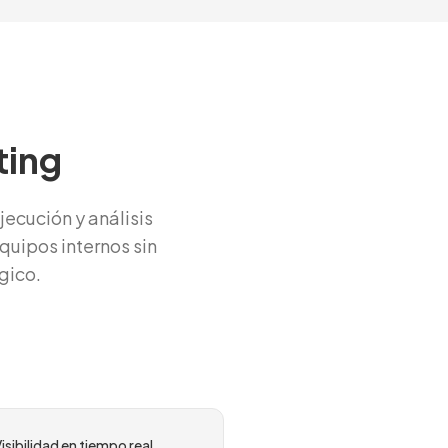
ting
ecución y análisis
quipos internos sin
gico.
isibilidad en tiempo real