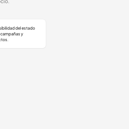
cio.
sibilidad del estado
e campañas y
ctos.