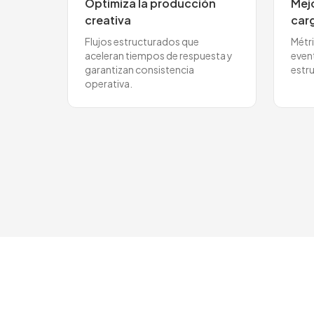
Optimiza la producción
Mejo
creativa
car
Flujos estructurados que
Métr
aceleran tiempos de respuesta y
even
garantizan consistencia
estr
operativa.