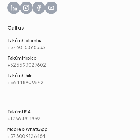
Call us
Takúm Colombia
+57 601 589 8533
Takúm México
+52 55 9302 7602
Takúm Chile
+56 44 890 9892
Takúm USA
+1 786 481 1859
Mobile & WhatsApp
+57 300 912 6484