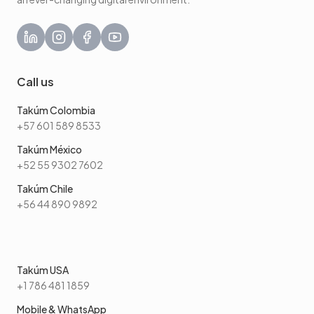
Call us
Takúm Colombia
+57 601 589 8533
Takúm México
+52 55 9302 7602
Takúm Chile
+56 44 890 9892
Takúm USA
+1 786 481 1859
Mobile & WhatsApp